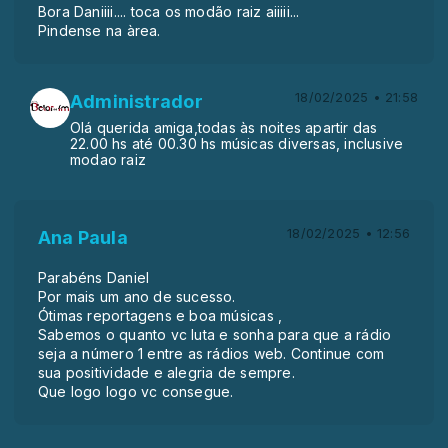
Bora Daniiii.... toca os modão raiz aiiiii...
Pindense na àrea.
18/02/2025 • 21:58
Administrador
Olá querida amiga,todas às noites apartir das
22.00 hs até 00.30 hs músicas diversas, inclusive
modao raiz
18/02/2025 • 12:56
Ana Paula
Parabéns Daniel
Por mais um ano de sucesso.
Ótimas reportagens e boa músicas ,
Sabemos o quanto vc luta e sonha para que a rádio
seja a número 1 entre as rádios web. Continue com
sua positividade e alegria de sempre.
Que logo logo vc consegue.