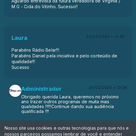
Aguardo entrevista da futura vereadora de Virginia /
M G - Cida do Vitinho. Sucesso!!
23/03/2024 • 14:04
Laura
Parabéns Rádio Belar!!!
Parabéns Daniel pela iniciativa e pelo conteúdo de
qualidade!!!
Sucesso
24/03/2024 • 13:26
Administrador
Obrigado querida Laura, queremos no próximo
ano trazer outros programas de muita mais
qualidades !!!!!!Continue dando sua audiência
qualificada !!!!
Nosso site usa cookies e outras tecnologias para que nós e
nossos parceiros possamos lembrar de você e entender
22/03/2024 • 23:14
Sueli Duarte