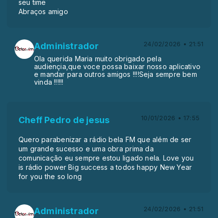
seu time
Abraços amigo
24/02/2026 • 21:51
Administrador
Ola querida Maria muito obrigado pela
audiençia,que voce possa baixar nosso aplicativo
e mandar para outros amigos !!!!Seja sempre bem
vinda !!!!!!
10/01/2026 • 17:55
Cheff Pedro de jesus
Quero parabenizar a rádio bela FM que além de ser
um grande sucesso e uma obra prima da
comunicação eu sempre estou ligado nela. Love you
is rádio power Big success a todos happy New Year
for you the so long
24/02/2026 • 21:51
Administrador