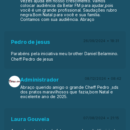
vezes ajuda em nosso crescimento. Vamos
colocar audiência da Belar FM para ajudar,pois
você é um grande profissional. Saudações rubro
negra.Bom Natal para você e sua família.
Contamos com sua audiência. Abraço
26/09/2024 • 18:31
Pedro de jesus
Parabéns pela iniciativa meu brother Daniel Belarmino.
Cheff Pedro de jesus
08/12/2024 • 08:42
Administrador
Abraço querido amigo o grande Cheff Pedro ,sds
dos pratos maravilhosos que fazia,bom Natal e
excelente ano de 2025.
07/08/2024 • 21:15
Laura Gouveia