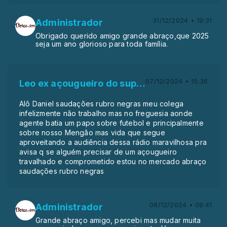
31/12/2024 • 19:31
Administrador
Obrigado querido amigo grande abraço,que 2025
seja um ano glorioso para toda família.
07/12/2024 • 15:36
Leo ex açougueiro do supermercado da freguesia o flamenguista
Alô Daniel saudações rubro negras meu colega
infelizmente não trabalho mas no freguesia aonde
agente batia um papo sobre futebol e principalmente
sobre nosso Mengão mas vida que segue
aproveitando a audiência dessa rádio maravilhosa pra
avisa q se alguém precisar de um açougueiro
travalhado e comprometido estou no mercado abraço
saudações rubro negras
08/12/2024 • 08:41
Administrador
Grande abraço amigo, percebi mas mudar muita