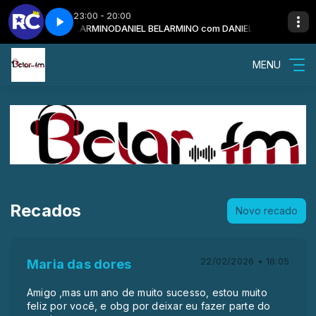
23:00 - 20:00
 DANIEL BELARMINO
s) - Parte 2
Emoções (Roberto Carlos) - Parte 2
DANIEL BELARMINO com DANIEL BELARMINO
MENU
Recados
Novo recado
22/02/2026 • 16:05
Maria das dores
Amigo ,mas um ano de muito sucesso, estou muito
feliz por você, e obg por deixar eu fazer parte do