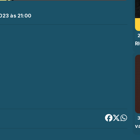
023 às 21:00
R
v