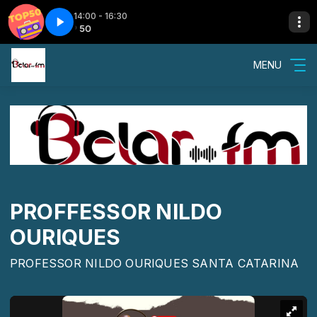
14:00 - 16:30
P 50
TOP 50
Top 50 - Bloco 10
MENU
PROFFESSOR NILDO
OURIQUES
PROFESSOR NILDO OURIQUES SANTA CATARINA